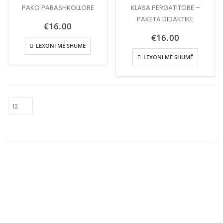
PAKO PARASHKOLLORE
KLASA PËRGATITORE –
PAKETA DIDAKTIKE
€
16.00
€
16.00
LEXONI MË SHUMË
LEXONI MË SHUMË
Rr. Tony Blair nr.87, Pejë 30000
Kosovë