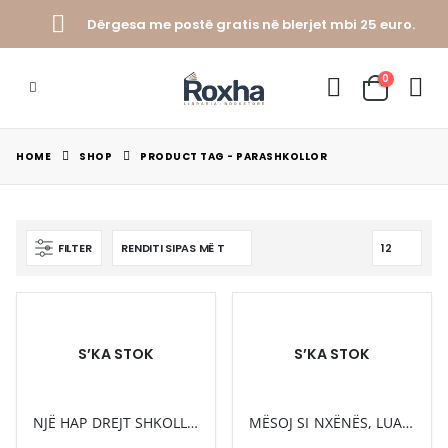
Dërgesa me postë gratis në blerjet mbi 25 euro.
0
HOME
SHOP
PRODUCT TAG -
PARASHKOLLOR
FILTER
S’KA STOK
S’KA STOK
NJË HAP DREJT SHKOLLËS
MËSOJ SI NXËNËS, LUAJ SI FËMIJË