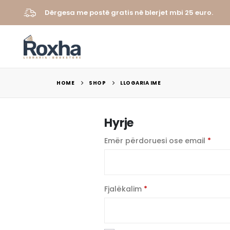
Dërgesa me postë gratis në blerjet mbi 25 euro.
HOME
SHOP
LLOGARIA IME
Hyrje
E
Emër përdoruesi ose email
*
dom
E
Fjalëkalim
*
domosdoshme