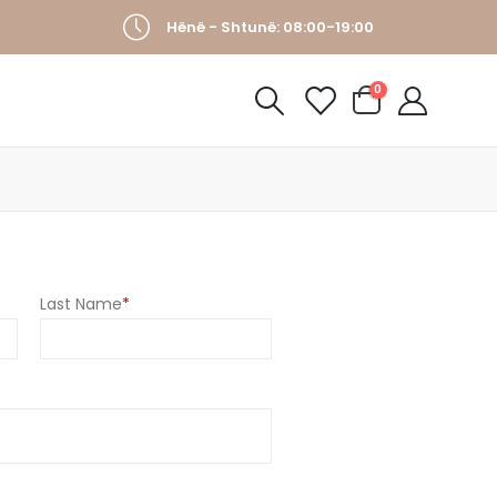
Hënë - Shtunë: 08:00-19:00
0
Last Name
*
doshme