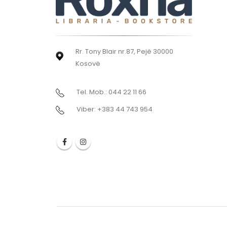
Rr. Tony Blair nr.87, Pejë 30000
Kosovë
Tel. Mob.: 044 22 11 66
Viber: +383 44 743 954