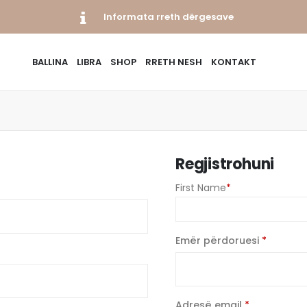
Informata rreth dërgesave
BALLINA
LIBRA
SHOP
RRETH NESH
KONTAKT
Regjistrohuni
First Name
*
osdoshme
E
Emër përdoruesi
*
domos
E
Adresë email
*