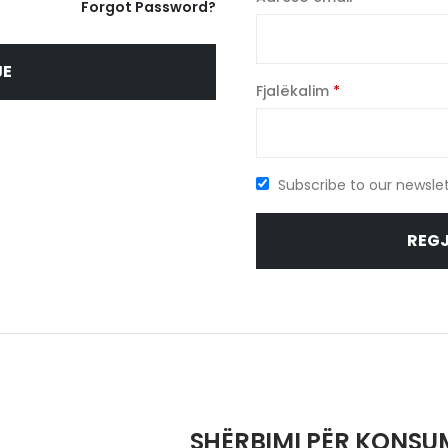
Forgot Password?
domosdos
JE
E
Fjalëkalim
*
domosdoshm
Subscribe to our newsle
REG
SHËRBIMI PËR KONSU