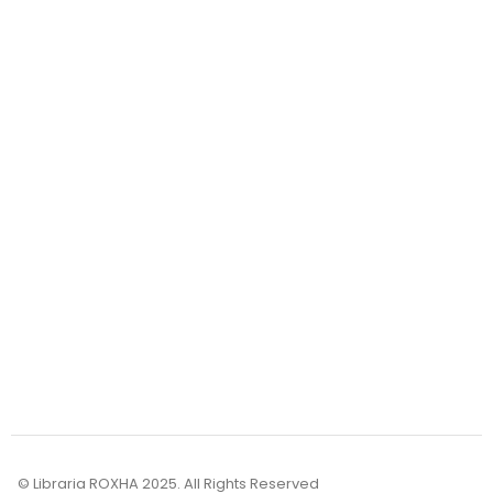
Transporti
Pagesa
Kthimet
Mundësi bashkëpunimi
Për sa kohë vjen porosia?
Brenda Kosovës: Porosia arrin tek ju brenda 1 - 3 ditë.
© Libraria ROXHA 2025. All Rights Reserved