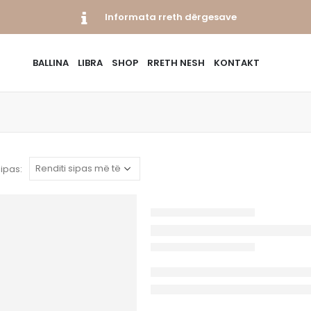
Informata rreth dërgesave
BALLINA
LIBRA
SHOP
RRETH NESH
KONTAKT
sipas: