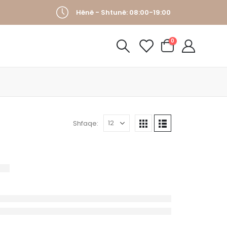
Hënë - Shtunë: 08:00-19:00
0
Shfaqe: