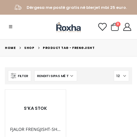
Dërgesa me postë gratis në blerjet mbi 25 euro.
0
HOME
SHOP
PRODUCT TAG -
FRENGJISHT
FILTER
S’KA STOK
FJALOR FRENGJISHT-SHQIP / SHQIP-FRENGJISHT