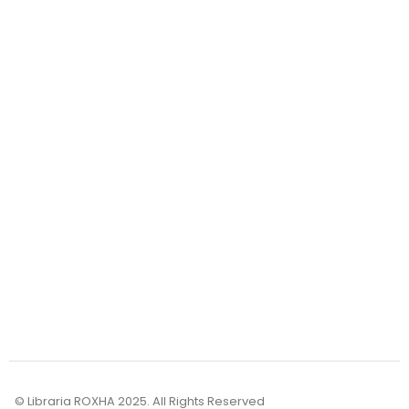
Transporti
Pagesa
Kthimet
Mundësi bashkëpunimi
Për sa kohë vjen porosia?
Brenda Kosovës: Porosia arrin tek ju brenda 1 - 3 ditë.
© Libraria ROXHA 2025. All Rights Reserved