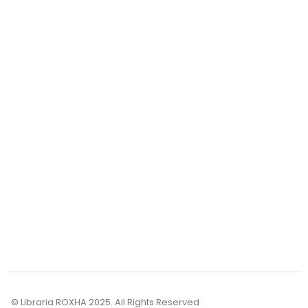
Transporti
Pagesa
Kthimet
Mundësi bashkëpunimi
Për sa kohë vjen porosia?
Brenda Kosovës: Porosia arrin tek ju brenda 1 - 3 ditë.
© Libraria ROXHA 2025. All Rights Reserved