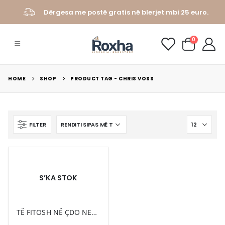
Dërgesa me postë gratis në blerjet mbi 25 euro.
0
HOME
SHOP
PRODUCT TAG -
CHRIS VOSS
FILTER
S’KA STOK
TË FITOSH NË ÇDO NEGOCIATË