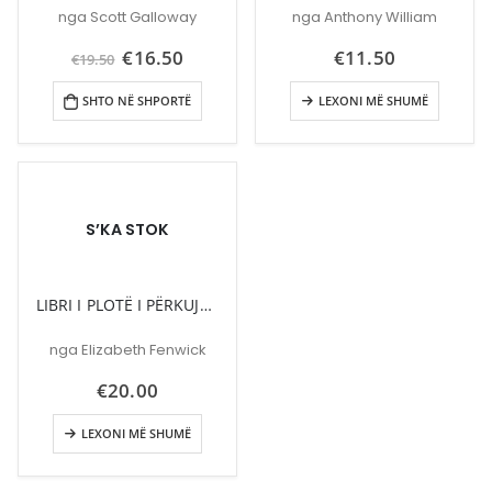
nga Scott Galloway
nga Anthony William
Çmimi
Çmimi
€
16.50
€
11.50
€
19.50
origjinal
i
qe:
tanishëm
SHTO NË SHPORTË
LEXONI MË SHUMË
€19.50.
është:
€16.50.
S’KA STOK
LIBRI I PLOTË I PËRKUJDESIT PËR NËNËN DHE FËMIJËN
nga Elizabeth Fenwick
€
20.00
LEXONI MË SHUMË