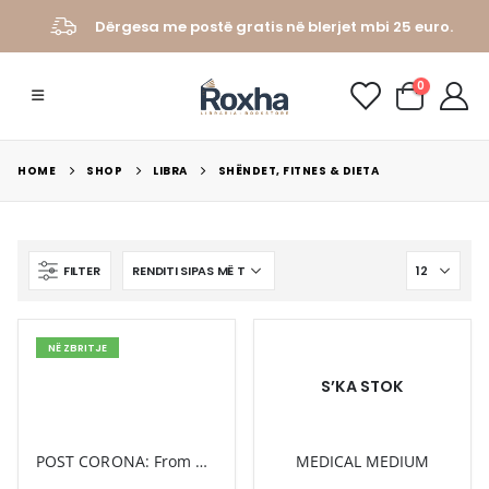
Dërgesa me postë gratis në blerjet mbi 25 euro.
0
HOME
SHOP
LIBRA
SHËNDET, FITNES & DIETA
FILTER
NË ZBRITJE
S’KA STOK
POST CORONA: From Crisis to Opportunity
MEDICAL MEDIUM