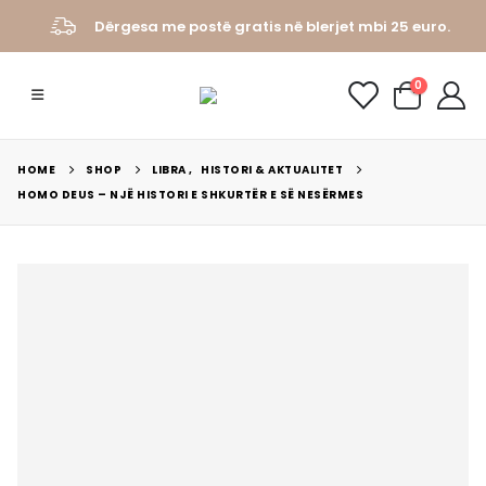
Dërgesa me postë gratis në blerjet mbi 25 euro.
0
HOME
SHOP
LIBRA
,
HISTORI & AKTUALITET
HOMO DEUS – NJË HISTORI E SHKURTËR E SË NESËRMES