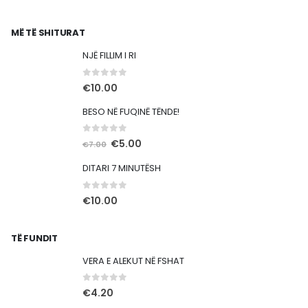
MË TË SHITURAT
NJË FILLIM I RI
0
out of 5
€
10.00
BESO NË FUQINË TËNDE!
0
out of 5
Çmimi
Çmimi
€
5.00
€
7.00
origjinal
i
DITARI 7 MINUTËSH
qe:
tanishëm
€7.00.
është:
0
out of 5
€
10.00
€5.00.
TË FUNDIT
VERA E ALEKUT NË FSHAT
0
out of 5
€
4.20