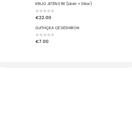
KRIJO JETËN E RE (Libër + Ditar)
0
out of 5
€
22.00
GJITHÇKA QË DËSHIRON
0
out of 5
€
7.00
Rr. Tony Blair nr.87, Pejë 30000
Kosovë
Tel. Mob.: 044 22 11 66