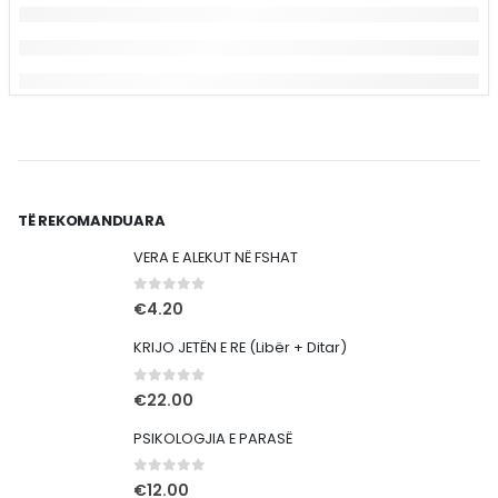
TË REKOMANDUARA
VERA E ALEKUT NË FSHAT
0
out of 5
€
4.20
KRIJO JETËN E RE (Libër + Ditar)
0
out of 5
€
22.00
PSIKOLOGJIA E PARASË
0
out of 5
€
12.00