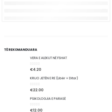
TË REKOMANDUARA
VERA E ALEKUT NË FSHAT
0
out of 5
€
4.20
KRIJO JETËN E RE (Libër + Ditar)
0
out of 5
€
22.00
PSIKOLOGJIA E PARASË
0
out of 5
€
12.00