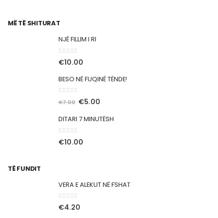
MË TË SHITURAT
NJË FILLIM I RI
0
out of 5
€
10.00
BESO NË FUQINË TËNDE!
0
out of 5
Çmimi
Çmimi
€
5.00
€
7.00
origjinal
i
DITARI 7 MINUTËSH
qe:
tanishëm
€7.00.
është:
0
out of 5
€
10.00
€5.00.
TË FUNDIT
VERA E ALEKUT NË FSHAT
0
out of 5
€
4.20