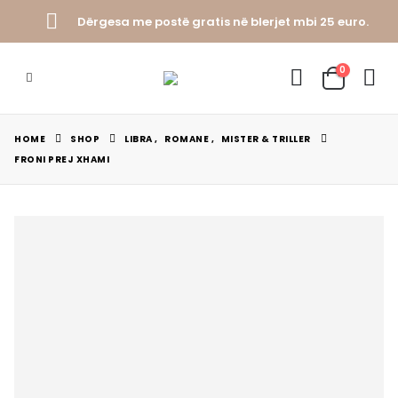
Dërgesa me postë gratis në blerjet mbi 25 euro.
0
HOME
SHOP
LIBRA
,
ROMANE
,
MISTER & TRILLER
FRONI PREJ XHAMI