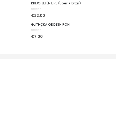
KRIJO JETËN E RE (Libër + Ditar)
0
out of 5
€
22.00
GJITHÇKA QË DËSHIRON
0
out of 5
€
7.00
Rr. Tony Blair nr.87, Pejë 30000
Kosovë
Tel. Mob.: 044 22 11 66