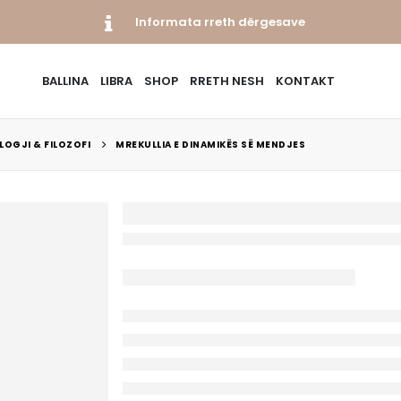
Informata rreth dërgesave
BALLINA
LIBRA
SHOP
RRETH NESH
KONTAKT
LOGJI & FILOZOFI
MREKULLIA E DINAMIKËS SË MENDJES