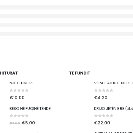
SHITURAT
TË FUNDIT
NJË FILLIM I RI
VERA E ALEKUT NË FS
0
out of 5
0
out of 5
€
10.00
€
4.20
BESO NË FUQINË TËNDE!
0
out of 5
0
out of 5
Çmimi
Çmimi
€
5.00
€
22.00
€
7.00
origjinal
i