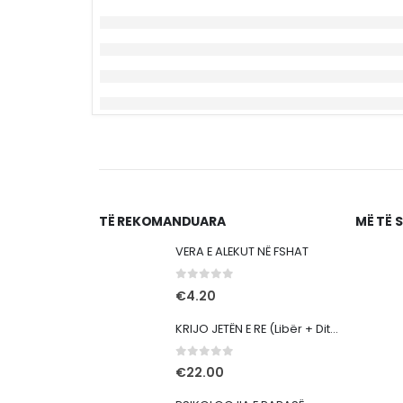
TË REKOMANDUARA
MË TË 
VERA E ALEKUT NË FSHAT
0
out of 5
€
4.20
KRIJO JETËN E RE (Libër + Ditar)
0
out of 5
€
22.00