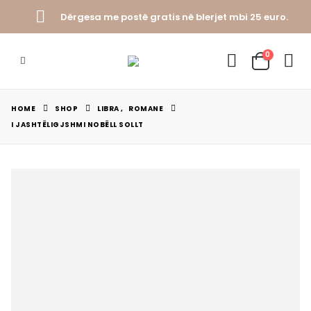
Dërgesa me postë gratis në blerjet mbi 25 euro.
0
HOME
SHOP
LIBRA
,
ROMANE
I JASHTËLIGJSHMI NOBËLL SOLLT