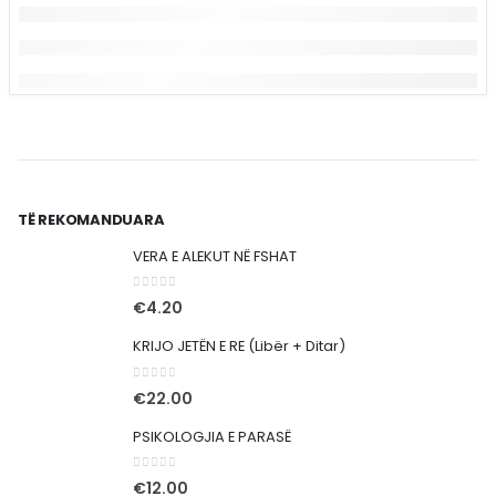
TË REKOMANDUARA
VERA E ALEKUT NË FSHAT
0
out of 5
€
4.20
KRIJO JETËN E RE (Libër + Ditar)
0
out of 5
€
22.00
PSIKOLOGJIA E PARASË
0
out of 5
€
12.00