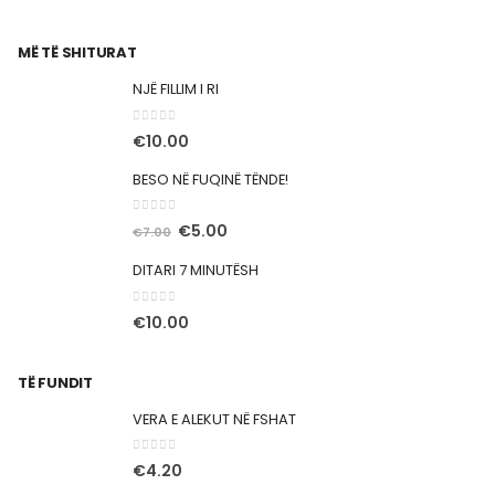
MË TË SHITURAT
NJË FILLIM I RI
0
out of 5
€
10.00
BESO NË FUQINË TËNDE!
0
out of 5
Çmimi
Çmimi
€
5.00
€
7.00
origjinal
i
DITARI 7 MINUTËSH
qe:
tanishëm
€7.00.
është:
0
out of 5
€
10.00
€5.00.
TË FUNDIT
VERA E ALEKUT NË FSHAT
0
out of 5
€
4.20