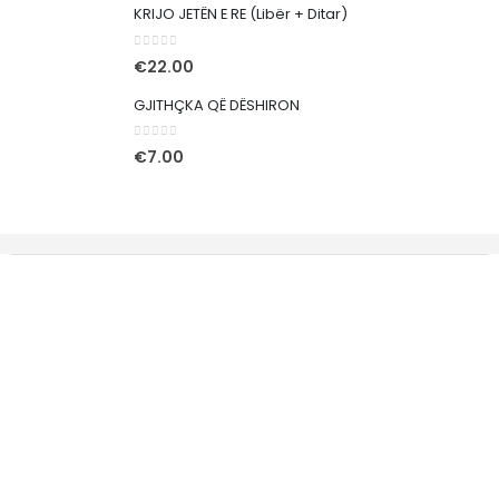
KRIJO JETËN E RE (Libër + Ditar)
0
out of 5
€
22.00
GJITHÇKA QË DËSHIRON
0
out of 5
€
7.00
Rr. Tony Blair nr.87, Pejë 30000
Kosovë
Tel. Mob.: 044 22 11 66