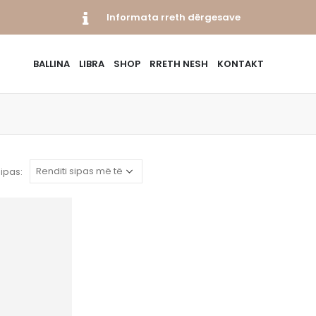
Informata rreth dërgesave
BALLINA
LIBRA
SHOP
RRETH NESH
KONTAKT
sipas: