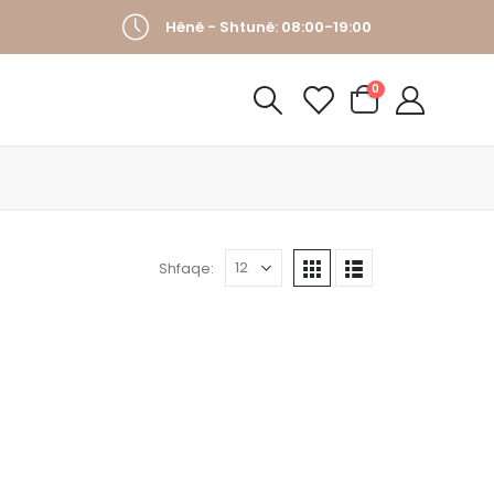
Hënë - Shtunë: 08:00-19:00
0
Shfaqe: